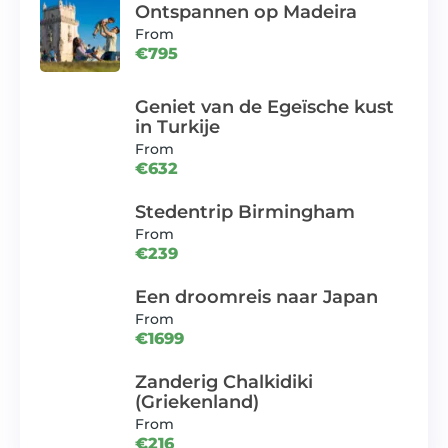
Ontspannen op Madeira
From
€795
Geniet van de Egeïsche kust
in Turkije
From
€632
Stedentrip Birmingham
From
€239
Een droomreis naar Japan
From
€1699
Zanderig Chalkidiki
(Griekenland)
From
€216