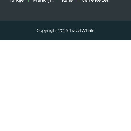
Turkije
Frankrijk
Italië
Verre Reizen
Copyright 2025
TravelWhale