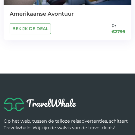
Amerikaanse Avontuur
Pr
BEKIJK DE DEAL
€2799
Op het web, tussen de talloze reisadvertenties, schittert
Travelwhale: Wij zijn de walvis van de travel deals!