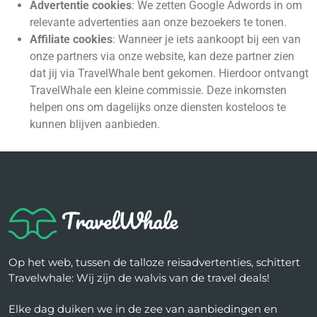
Advertentie cookies
: We zetten Google Adwords in om
relevante advertenties aan onze bezoekers te tonen.
Affiliate cookies
: Wanneer je iets aankoopt bij een van
onze partners via onze website, kan deze partner zien
dat jij via TravelWhale bent gekomen. Hierdoor ontvangt
TravelWhale een kleine commissie. Deze inkomsten
helpen ons om dagelijks onze diensten kosteloos te
kunnen blijven aanbieden.
Op het web, tussen de talloze reisadvertenties, schittert
Travelwhale: Wij zijn de walvis van de travel deals!
Elke dag duiken we in de zee van aanbiedingen en