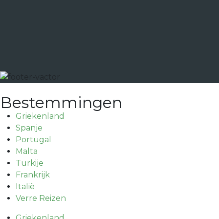
Bestemmingen
Griekenland
Spanje
Portugal
Malta
Turkije
Frankrijk
Italië
Verre Reizen
Griekenland