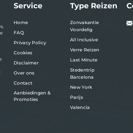
Service
Type Reizen
C
Home
Zonvakantie
s,
Voordelig
FAQ
de
All Inclusive
Privacy Policy
Verre Reizen
Cookies
e
Last Minute
Disclaimer
Stedentrip
t
Over ons
Barcelona
Contact
New York
Aanbiedingen &
Parijs
Promoties
Valencia