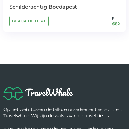
Schilderachtig Boedapest
Pr
BEKIJK DE DEAL
€82
Op het web, tussen de talloze reisadvertenties, schittert
Travelwhale: Wij zijn de walvis van de travel deals!
Elke dag duiken we in de zee van aanbiedingen en