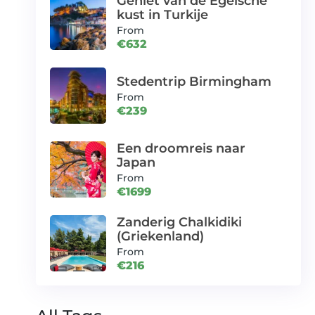
Geniet van de Egeïsche
kust in Turkije
From
€632
Stedentrip Birmingham
From
€239
Een droomreis naar
Japan
From
€1699
Zanderig Chalkidiki
(Griekenland)
From
€216