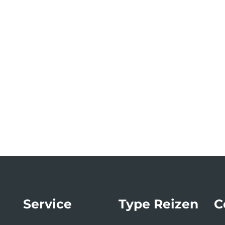
Service
Type Reizen
C