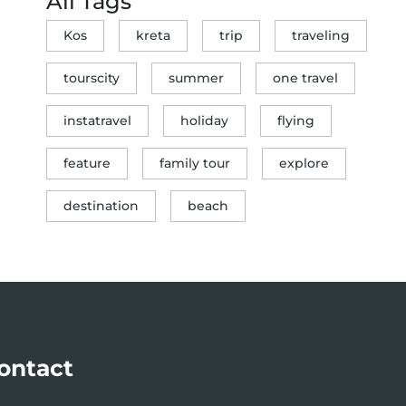
All Tags
Kos
kreta
trip
traveling
tourscity
summer
one travel
instatravel
holiday
flying
feature
family tour
explore
destination
beach
ontact