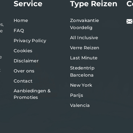
Service
Type Reizen
C
Home
Zonvakantie
s,
Voordelig
FAQ
de
All Inclusive
Privacy Policy
Verre Reizen
Cookies
e
Last Minute
Disclaimer
Stedentrip
t
Over ons
Barcelona
Contact
New York
Aanbiedingen &
Parijs
Promoties
Valencia