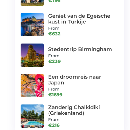
€795
Geniet van de Egeïsche
kust in Turkije
From
€632
Stedentrip Birmingham
From
€239
Een droomreis naar
Japan
From
€1699
Zanderig Chalkidiki
(Griekenland)
From
€216