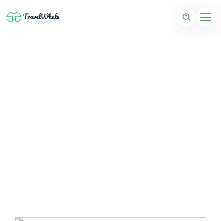
Sicilië Eilandparel