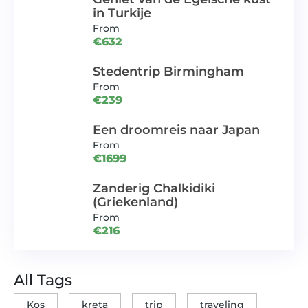
in Turkije
From
€632
Stedentrip Birmingham
From
€239
Een droomreis naar Japan
From
€1699
Zanderig Chalkidiki
(Griekenland)
From
€216
All Tags
Kos
kreta
trip
traveling