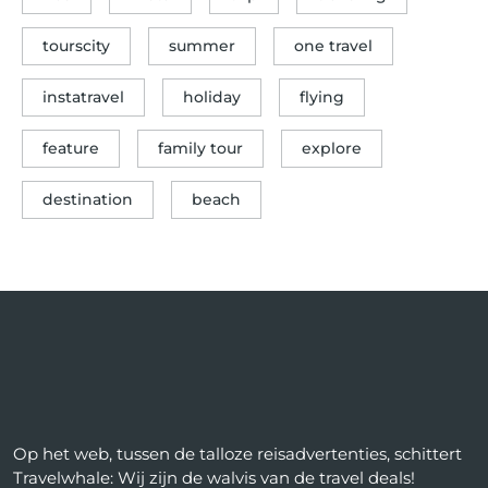
tourscity
summer
one travel
instatravel
holiday
flying
feature
family tour
explore
destination
beach
Op het web, tussen de talloze reisadvertenties, schittert
Travelwhale: Wij zijn de walvis van de travel deals!