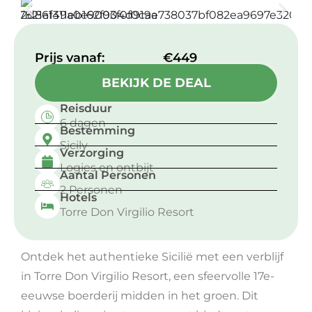
Prijs vanaf:​
€449
BEKIJK DE DEAL
Reisduur
6 dagen
Bestemming
Sicily
Verzorging
Logies en ontbijt
Aantal Personen
2 Personen
Hotels
Torre Don Virgilio Resort
Ontdek het authentieke Sicilië met een verblijf
in Torre Don Virgilio Resort, een sfeervolle 17e-
eeuwse boerderij midden in het groen. Dit