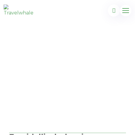
Pythagorion op
prachtig Samos