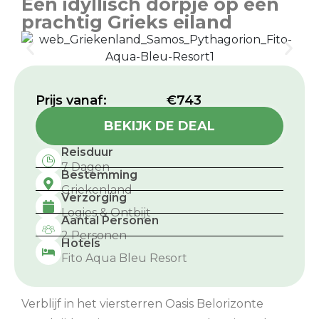
Een idyllisch dorpje op een
prachtig Grieks eiland
Prijs vanaf:​
€743
BEKIJK DE DEAL
Reisduur
7 Dagen
Bestemming
Griekenland
Verzorging
Logies & Ontbijt
Aantal Personen
2 Personen
Hotels
Fito Aqua Bleu Resort
Verblijf in het viersterren Oasis Belorizonte