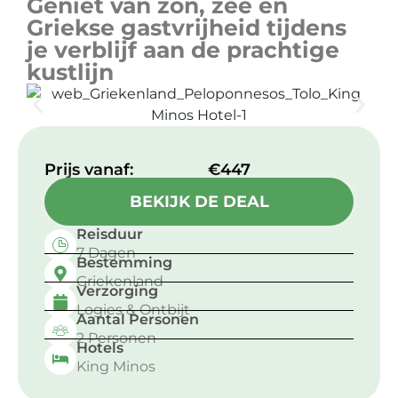
Geniet van zon, zee en
Griekse gastvrijheid tijdens
je verblijf aan de prachtige
kustlijn
Prijs vanaf:​
€447
BEKIJK DE DEAL
Reisduur
7 Dagen
Bestemming
Griekenland
Verzorging
Logies & Ontbijt
Aantal Personen
2 Personen
Hotels
King Minos