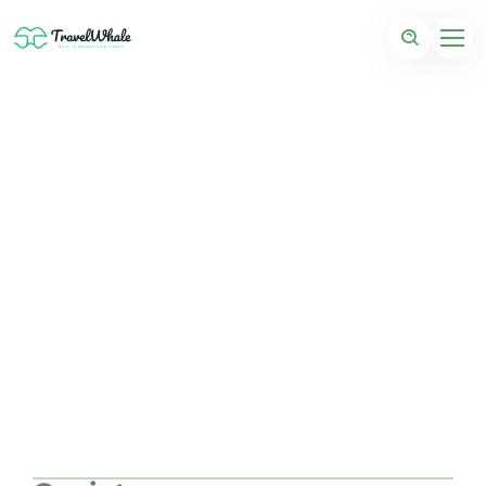
Peloponnesos een
prachtig schiereiland