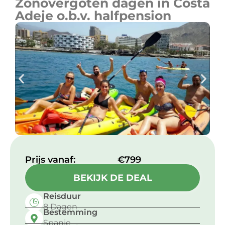
Zonovergoten dagen in Costa
Adeje o.b.v. halfpension
Prijs vanaf:​
€799
BEKIJK DE DEAL
Reisduur
8 Dagen
Bestemming
Spanje