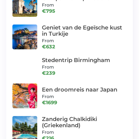
From
€795
Geniet van de Egeïsche kust
in Turkije
From
€632
Stedentrip Birmingham
From
€239
Een droomreis naar Japan
From
€1699
Zanderig Chalkidiki
(Griekenland)
From
€216