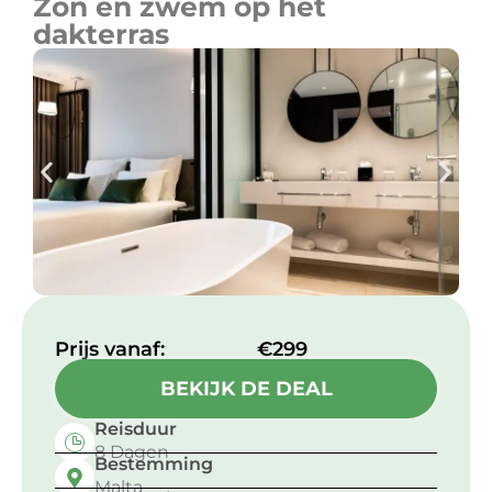
Zon en zwem op het
dakterras
Prijs vanaf:​
€299
BEKIJK DE DEAL
Reisduur
8 Dagen
Bestemming
Malta