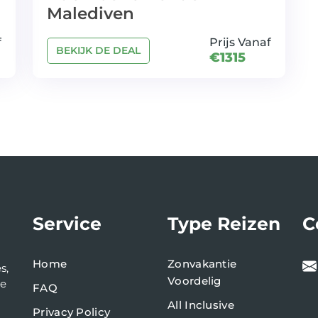
Malediven
f
Prijs Vanaf
BEKIJK DE DEAL
€1315
Service
Type Reizen
C
Home
Zonvakantie
s,
Voordelig
de
FAQ
All Inclusive
Privacy Policy