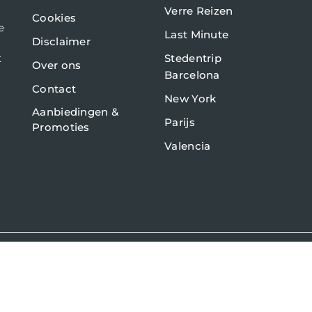
Verre Reizen
Cookies
e
Last Minute
Disclaimer
t
Stedentrip
Over ons
Barcelona
Contact
New York
Aanbiedingen &
Parijs
Promoties
Valencia
lta
Turkije
Frankrijk
Italië
Verre Reizen